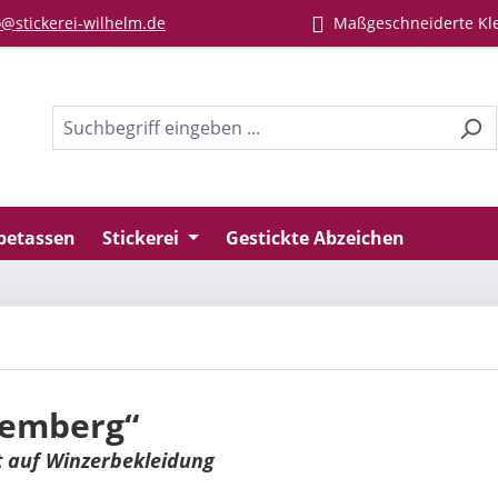
@stickerei-wilhelm.de
Maßgeschneiderte Kl
betassen
Stickerei
Gestickte Abzeichen
temberg“
t auf Winzerbekleidung