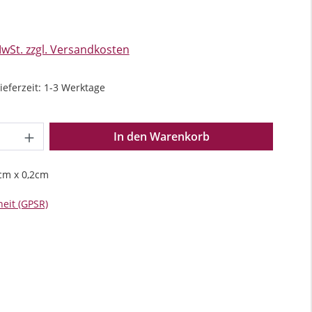
s:
MwSt. zzgl. Versandkosten
ieferzeit: 1-3 Werktage
Anzahl: Gib den gewünschten Wert ein o
In den Warenkorb
cm x 0,2cm
eit (GPSR)