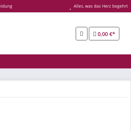
eidung
Alles, was das Herz begehrt
0,00 €*