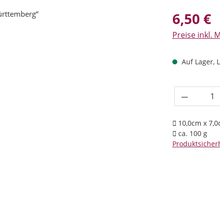
Regulärer Prei
6,50 €
Preise inkl. 
Auf Lager, L
Produkt 
10,0cm x 7,0
ca. 100 g
Produktsicherh