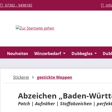
07382 - 9498185
info
m Hauptinhalt springen
Zur Suche springen
Zur Hauptnavigation springen
Neuheiten
Winzerbedarf
Dubbeglas
Dub
Stickerei
gestickte Wappen
Abzeichen „Baden-Würt
Patch | Aufnäher | Stoffabzeichen | perfek