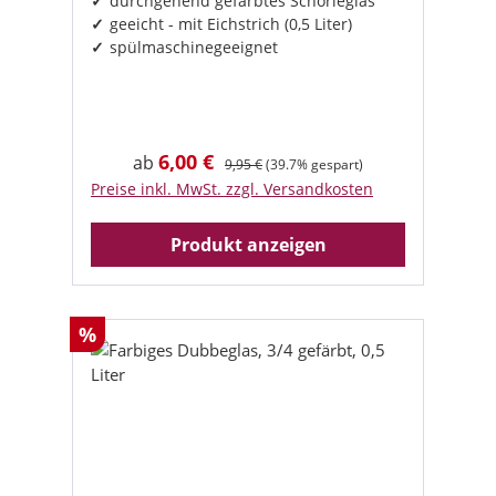
durchgehend gefärbtes Schorleglas
geeicht - mit Eichstrich (0,5 Liter)
spülmaschinegeeignet
6,00 €
Verkaufspreis:
Regulärer Preis:
ab
9,95 €
(39.7% gespart)
Preise inkl. MwSt. zzgl. Versandkosten
Produkt anzeigen
Rabatt
%