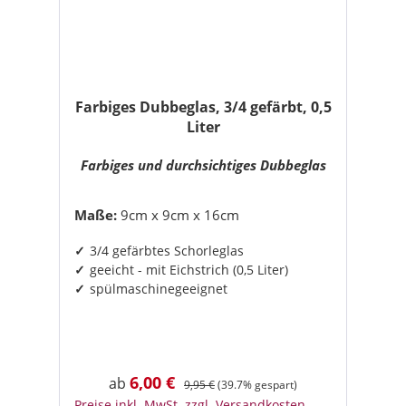
Farbiges Dubbeglas, 3/4 gefärbt, 0,5
Liter
Farbiges und durchsichtiges Dubbeglas
Maße:
9cm x 9cm x 16cm
3/4 gefärbtes Schorleglas
geeicht - mit Eichstrich (0,5 Liter)
spülmaschinegeeignet
6,00 €
Verkaufspreis:
Regulärer Preis:
ab
9,95 €
(39.7% gespart)
Preise inkl. MwSt. zzgl. Versandkosten