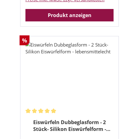
Produkt anzeigen
Rabatt
%
Durchschnittliche Bewertung von 5 von 5 Sternen
Eiswürfeln Dubbeglasform - 2
Stück- Silikon Eiswürfelform -
lebensmittelecht