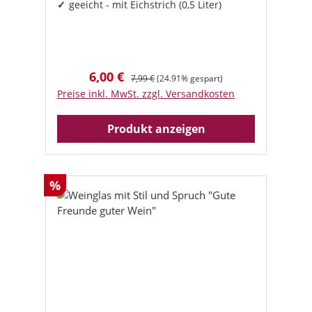
geeicht - mit Eichstrich (0,5 Liter)
6,00 €
Verkaufspreis:
Regulärer Preis:
7,99 €
(24.91% gespart)
Preise inkl. MwSt. zzgl. Versandkosten
Produkt anzeigen
Rabatt
%