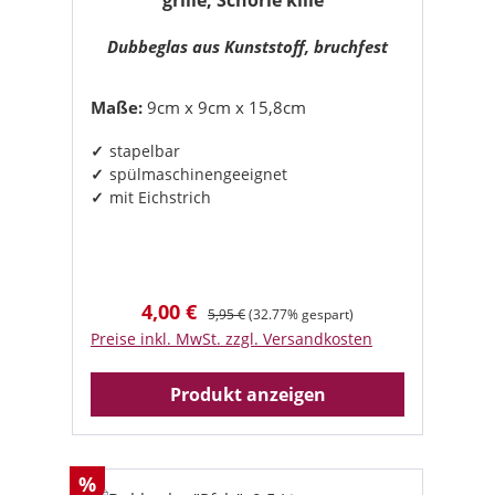
grille, Schorle kille"
Dubbeglas aus Kunststoff, bruchfest
Maße:
9cm x 9cm x 15,8cm
stapelbar
spülmaschinengeeignet
mit Eichstrich
4,00 €
Verkaufspreis:
Regulärer Preis:
5,95 €
(32.77% gespart)
Preise inkl. MwSt. zzgl. Versandkosten
Produkt anzeigen
Rabatt
%