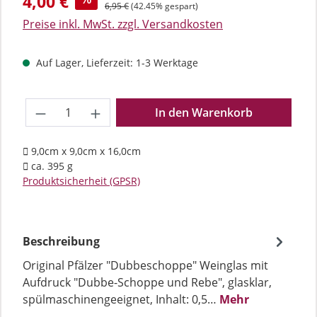
4,00 €
Regulärer Preis:
6,95 €
(42.45% gespart)
Preise inkl. MwSt. zzgl. Versandkosten
Auf Lager, Lieferzeit: 1-3 Werktage
Produkt Anzahl: Gib den gewünschten We
In den Warenkorb
9,0cm x 9,0cm x 16,0cm
ca. 395 g
Produktsicherheit (GPSR)
Beschreibung
Original Pfälzer "Dubbeschoppe" Weinglas mit
Aufdruck "Dubbe-Schoppe und Rebe", glasklar,
spülmaschinengeeignet, Inhalt: 0,5…
Mehr