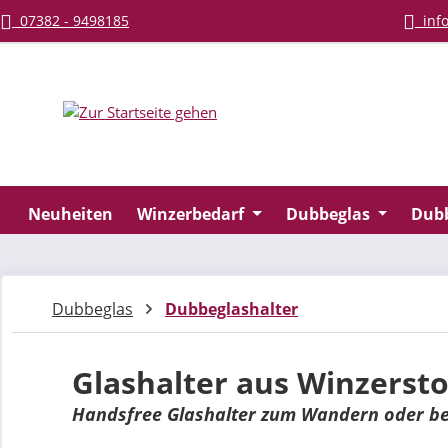
07382 - 9498185
info
m Hauptinhalt springen
Zur Suche springen
Zur Hauptnavigation springen
Neuheiten
Winzerbedarf
Dubbeglas
Dub
Dubbeglas
Dubbeglashalter
Glashalter aus Winzersto
Handsfree Glashalter zum Wandern oder be