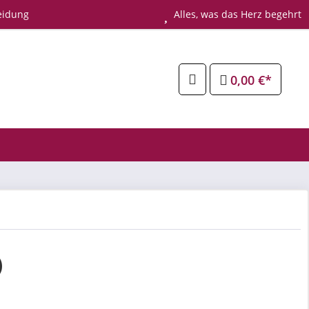
eidung
Alles, was das Herz begehrt
0,00 €*
)