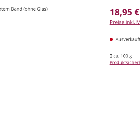
Regulärer Prei
18,95 €
Preise inkl. 
Ausverkauft:
ca. 100 g
Produktsicherh