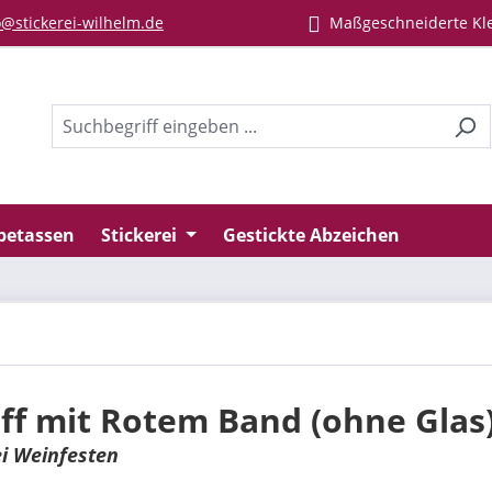
@stickerei-wilhelm.de
Maßgeschneiderte Kl
betassen
Stickerei
Gestickte Abzeichen
ff mit Rotem Band (ohne Glas
i Weinfesten