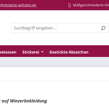
@stickerei-wilhelm.de
Maßgeschneiderte Kl
betassen
Stickerei
Gestickte Abzeichen
t auf Winzerbekleidung