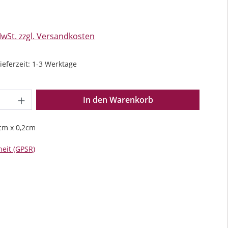
s:
MwSt. zzgl. Versandkosten
ieferzeit: 1-3 Werktage
Anzahl: Gib den gewünschten Wert ein o
In den Warenkorb
cm x 0,2cm
eit (GPSR)