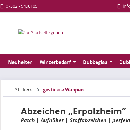
07382 - 9498185
info
m Hauptinhalt springen
Zur Suche springen
Zur Hauptnavigation springen
Neuheiten
Winzerbedarf
Dubbeglas
Dub
Stickerei
gestickte Wappen
Abzeichen „Erpolzheim“
Patch | Aufnäher | Stoffabzeichen | perfek