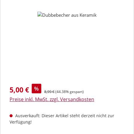
Bildergalerie überspringen
Verkaufspreis:
5,00 €
%
Regulärer Preis:
8,99 €
(44.38% gespart)
Preise inkl. MwSt. zzgl. Versandkosten
Ausverkauft: Dieser Artikel steht derzeit nicht zur
Verfügung!