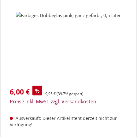
Bildergalerie überspringen
Verkaufspreis:
6,00 €
%
Regulärer Preis:
9,95 €
(39.7% gespart)
Preise inkl. MwSt. zzgl. Versandkosten
Ausverkauft: Dieser Artikel steht derzeit nicht zur
Verfügung!