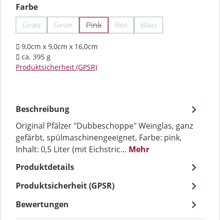
auswählen
Farbe
Grau
Grün
Pink
Rot
Blau
(Diese Option ist zurzeit nicht verfügbar.)
(Diese Option ist zurzeit nicht verfügbar.)
(Diese Option ist zurzeit nicht verfügba
(Diese Option ist zurzeit nicht
(Diese Option ist zurz
9,0cm x 9,0cm x 16,0cm
ca. 395 g
Produktsicherheit (GPSR)
Beschreibung
Original Pfälzer "Dubbeschoppe" Weinglas, ganz
gefärbt, spülmaschinengeeignet, Farbe: pink,
Inhalt: 0,5 Liter (mit Eichstric…
Mehr
Produktdetails
Produktsicherheit (GPSR)
Bewertungen