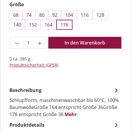
auswählen
Größe
68
74
80
92
104
116
128
140
152
164
176
Produkt Anzahl: Gib den gewünschten We
In den Warenkorb
ca. 285 g
Produktsicherheit (GPSR)
Beschreibung
Schlupfform, maschinenwaschbar bis 60°C, 100%
BaumwolleGröße 164 entspricht Größe 36Größe
178 entspricht Größe 38
Mehr
Produktdetails